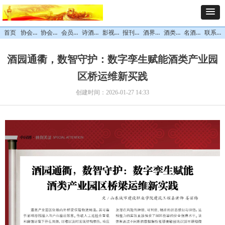
协会概况
协会领导
会员中心
诗酒文化
影视专栏
报刊杂志
酒界精英
酒类专区
名酒风采
联系我们
首页
酒园通衢，数智守护：数字孪生赋能酒类产业园
区桥运维新买践
创建时间：
2026-01-27
14:33