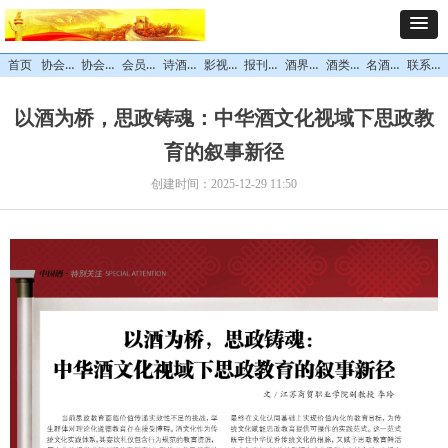
协会概况
协会领导
会员中心
诗酒文化
影视专栏
报刊杂志
酒界精英
酒类专区
名酒风采
联系我们
首页
以酒为桥，思政铸魂：中华酒文化视域下思政教
育的叙事新径
创建时间：
2025-12-29
11:50