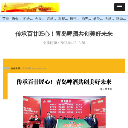
协会概况
协会领导
会员中心
诗酒文化
影视专栏
报刊杂志
酒界精英
酒类专区
名酒风采
联系我们
首页
传承百廿匠心！青岛啤酒共创美好未来
创建时间：
2023-04-28
13:56