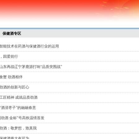
保健酒专区
智能技术在药酒与保健酒行业的运用
，因爱前行
山东再战辽宁茅鹿源打响“品质突围战”
食蟹 劲酒相伴
劲酒的创新与匠心
工匠精神 成就品质劲酒
“酒浸枣子”的融融春意
国劲酒 金标”号高铁温情首发
劲酒：敬梦想，致真我
保健酒将大有可为